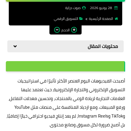
الرقمية
28 يونيو 2026
صوت دراية
الصفحة الرئيسية
التسويق الرقمي
الحجم
محتويات المقال
أصبحت الفيديوهات اليوم العنصر الأكثر تأثيرًا في استراتيجيات
التسويق الإلكتروني والتجارة الإلكترونية، حيث تعتمد عليها
العلامات التجارية لزيادة الوعي بالمنتجات، وتحسين معدلات التفاعل،
ورفع المبيعات. ومع ازدياد المنافسة على منصات مثل YouTube
وTikTok وInstagram Reels، لم يعد إنتاج فيديو احترافي خيارًا إضافيًا،
بل أصبح ضرورة لكل مسوق وصانع محتوى.