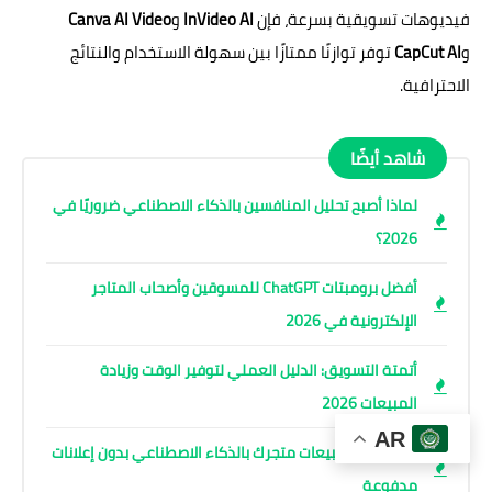
فيديوهات تسويقية بسرعة، فإن
InVideo AI
و
Canva AI Video
و
CapCut AI
توفر توازنًا ممتازًا بين سهولة الاستخدام والنتائج
الاحترافية.
شاهد أيضًا
لماذا أصبح تحليل المنافسين بالذكاء الاصطناعي ضروريًا في
2026؟
أفضل برومبتات ChatGPT للمسوقين وأصحاب المتاجر
الإلكترونية في 2026
أتمتة التسويق: الدليل العملي لتوفير الوقت وزيادة
المبيعات 2026
AR
أسرار زيادة مبيعات متجرك بالذكاء الاصطناعي بدون إعلانات
مدفوعة