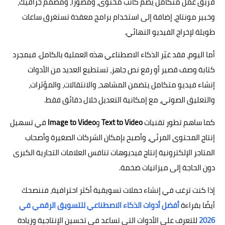
فريق عمل متكامل يضم كاتب محتوى، ومصورًا، ومصمم جرافيك،
وخبير مونتاج، إضافة إلى استخدام برامج معقدة تستغرق ساعات
طويلة لإخراج الفيديو النهائي.
أما اليوم، فقد غيّر الذكاء الاصطناعي هذه العملية بالكامل. فبمجرد
كتابة وصف قصير أو رفع نص جاهز، تستطيع العديد من الأدوات
إنشاء فيديو متكامل يتضمن المشاهد، والانتقالات، والمؤثرات،
والتعليق الصوتي، مع إمكانية التعديل خلال دقائق فقط.
كما ساهم تطور تقنيات
Text to Video
و
Image to Video
في تسهيل
إنتاج المحتوى المرئي، وأصبح بإمكان الشركات الصغيرة وأصحاب
المتاجر الإلكترونية إنتاج فيديوهات تنافس العلامات التجارية الكبرى
دون الحاجة إلى ميزانيات ضخمة.
إذا كنت ترغب في إنشاء حملات تسويقية أكثر احترافية، فننصحك
أيضًا بقراءة
أفضل أدوات الذكاء الاصطناعي للتسويق الرقمي في
2026
للتعرف على الأدوات التي تساعد في تحسين الإنتاجية وزيادة