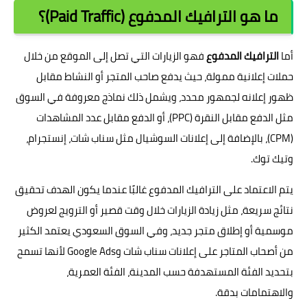
ما هو الترافيك المدفوع (Paid Traffic)؟
أما
الترافيك المدفوع
فهو الزيارات التي تصل إلى الموقع من خلال
حملات إعلانية ممولة، حيث يدفع صاحب المتجر أو النشاط مقابل
ظهور إعلانه لجمهور محدد، ويشمل ذلك نماذج معروفة في السوق
مثل الدفع مقابل النقرة (PPC)، أو الدفع مقابل عدد المشاهدات
(CPM)، بالإضافة إلى إعلانات السوشيال مثل سناب شات، إنستجرام،
وتيك توك.
يتم الاعتماد على الترافيك المدفوع غالبًا عندما يكون الهدف تحقيق
نتائج سريعة، مثل زيادة الزيارات خلال وقت قصير أو الترويج لعروض
موسمية أو إطلاق متجر جديد، وفي السوق السعودي يعتمد الكثير
من أصحاب المتاجر على إعلانات سناب شات وGoogle Ads لأنها تسمح
بتحديد الفئة المستهدفة حسب المدينة، الفئة العمرية،
والاهتمامات بدقة.