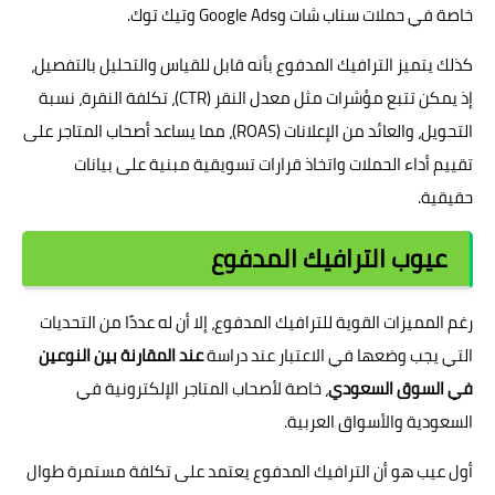
خاصة في حملات سناب شات وGoogle Ads وتيك توك.
كذلك يتميز الترافيك المدفوع بأنه قابل للقياس والتحليل بالتفصيل،
إذ يمكن تتبع مؤشرات مثل معدل النقر (CTR)، تكلفة النقرة، نسبة
التحويل، والعائد من الإعلانات (ROAS)، مما يساعد أصحاب المتاجر على
تقييم أداء الحملات واتخاذ قرارات تسويقية مبنية على بيانات
حقيقية.
عيوب الترافيك المدفوع
رغم المميزات القوية للترافيك المدفوع، إلا أن له عددًا من التحديات
التي يجب وضعها في الاعتبار عند دراسة
عند المقارنة بين النوعين
في السوق السعودي
، خاصة لأصحاب المتاجر الإلكترونية في
السعودية والأسواق العربية.
أول عيب هو أن الترافيك المدفوع يعتمد على تكلفة مستمرة طوال