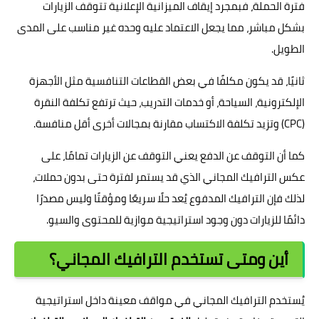
فترة الحملة، فبمجرد إيقاف الميزانية الإعلانية تتوقف الزيارات
بشكل مباشر، مما يجعل الاعتماد عليه وحده غير مناسب على المدى
الطويل.
ثانيًا، قد يكون مكلفًا في بعض القطاعات التنافسية مثل الأجهزة
الإلكترونية، السياحة، أو خدمات التدريب، حيث ترتفع تكلفة النقرة
(CPC) وتزيد تكلفة الاكتساب مقارنة بمجالات أخرى أقل منافسة.
كما أن التوقف عن الدفع يعني التوقف عن الزيارات تمامًا، على
عكس الترافيك المجاني الذي قد يستمر لفترة حتى بدون حملات،
لذلك فإن الترافيك المدفوع يُعد حلًا سريعًا ومؤقتًا وليس مصدرًا
دائمًا للزيارات دون وجود استراتيجية موازية للمحتوى والسيو.
أين ومتى تستخدم الترافيك المجاني؟
يُستخدم الترافيك المجاني في مواقف معينة داخل استراتيجية