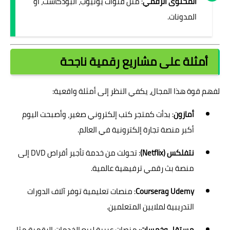
المحتوى الرقمي
: مثل قنوات يوتيوب، البودكاست، أو
المدونات.
أمثلة على مشاريع رقمية ناجحة
لفهم قوة هذا المجال، يكفي النظر إلى أمثلة واقعية:
أمازون
: بدأت كمتجر كتب إلكتروني صغير، وأصبحت اليوم
أكبر منصة تجارة إلكترونية في العالم.
نتفلكس (Netflix)
: تحولت من خدمة تأجير أقراص DVD إلى
منصة بث رقمي ترفيهية عالمية.
Udemy وCoursera
: منصات تعليمية توفر آلاف الدورات
التدريبية لملايين المتعلمين.
مستقل وخمسات
: منصات عربية لبيع الخدمات الرقمية مثل